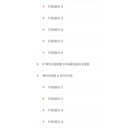
VIDEO 2
VIDEO 3
VIDEO 4
VIDEO 5
VIDEO 6
5 WOCHEN STANDBILDER
WOCHE 6 FOTOS
VIDEO 1
VIDEO 2
VIDEO 3
VIDEO 4