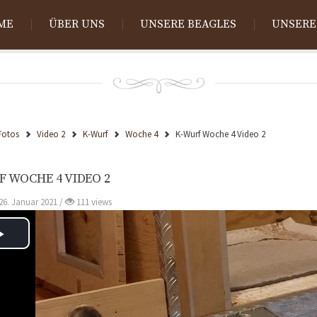
ME
ÜBER UNS
UNSERE BEAGLES
UNSERE
Fotos
Video 2
K-Wurf
Woche 4
K-Wurf Woche 4 Video 2
 WOCHE 4 VIDEO 2
26. Januar 2021 /
111 views
Play
Video