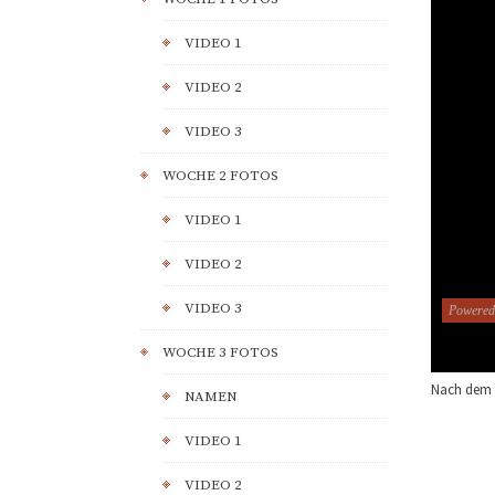
VIDEO 1
VIDEO 2
VIDEO 3
WOCHE 2 FOTOS
VIDEO 1
VIDEO 2
VIDEO 3
Powered 
WOCHE 3 FOTOS
Nach dem F
NAMEN
VIDEO 1
VIDEO 2