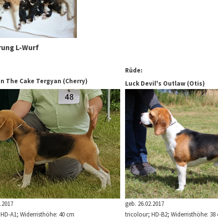
rung L-Wurf
Rüde:
n The Cake Tergyan (Cherry)
Luck Devil's Outlaw (Otis)
geb. 26.02.2017
.2017
tricolour; HD-B2; Widerristhöhe: 38
; HD-A1; Widerristhöhe: 40 cm