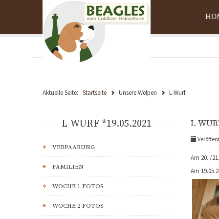
HO
Aktuelle Seite:
Startseite
Unsere Welpen
L-Wurf
L-WURF *19.05.2021
L-WUR
Veröffent
VERPAARUNG
Am 20. /21
FAMILIEN
Am 19.05.2
WOCHE 1 FOTOS
WOCHE 2 FOTOS