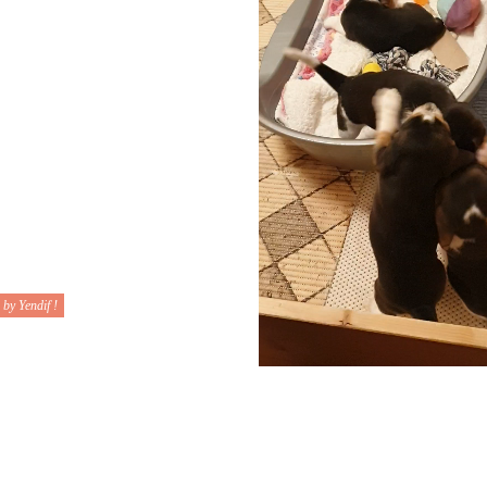
by Yendif !