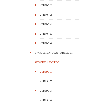
VIDEO 2
VIDEO 3
VIDEO 4
VIDEO 5
VIDEO 6
5 WOCHEN STANDBILDER
WOCHE 6 FOTOS
VIDEO 1
VIDEO 2
VIDEO 3
VIDEO 4