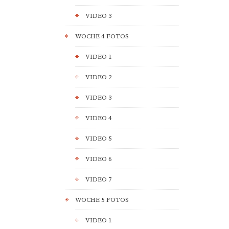
VIDEO 3
WOCHE 4 FOTOS
VIDEO 1
VIDEO 2
VIDEO 3
VIDEO 4
VIDEO 5
VIDEO 6
VIDEO 7
WOCHE 5 FOTOS
VIDEO 1